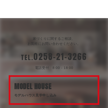
稿
の
ペ
ー
ジ
送
家づくりに関するご相談、
お気軽にお問い合わせください。
り
0258-21-3266
TEL.
電話受付 8:00 - 18:00
MODEL HOUSE
モデルハウス見学申し込み